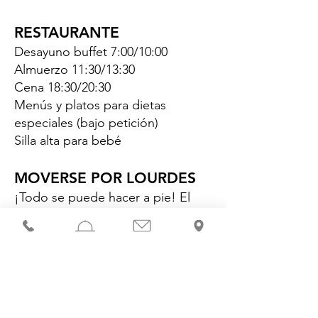
RESTAURANTE
Desayuno buffet 7:00/10:00
Almuerzo 11:30/13:30
Cena 18:30/20:30
Menús y platos para dietas
especiales (bajo petición)
Silla alta para bebé
MOVERSE POR LOURDES
¡Todo se puede hacer a pie! El
hotel está situado a 500 metros del
Santuario y a 500 metros del
centro de la ciudad.
Bicicletas y bicicletas eléctricas en
libre servicio