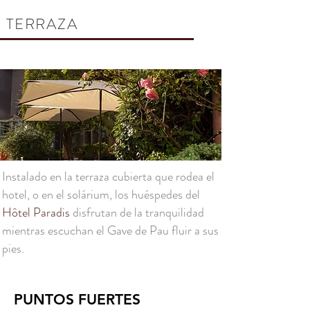
TERRAZA
Instalado en la terraza cubierta que rodea el
hotel, o en el solárium, los huéspedes del
Hôtel Paradis
disfrutan de la tranquilidad
mientras escuchan el Gave de Pau fluir a sus
pies.
PUNTOS FUERTES